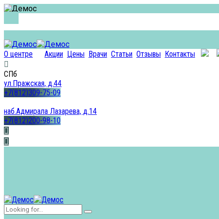
О центре
Акции
Цены
Врачи
Статьи
Отзывы
Контакты
СПб
ул.Пражская, д.44
+7(812)309-75-09
наб.Адмирала Лазарева, д.14
+7(812)200-98-10