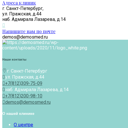
Адреса клиник
г. Санкт-Петербург,
ул. Пражская, д.44
наб. Адмирала Лазарева, д.14
Напишите нам по почте
demos@demosmed.ru
Наши контакты
г. Санкт-Петербург
ул. Пражская, д.44
+7(812)309-75-09
наб. Адмирала Лазарева, д.14
+7(812)200-98-10
demos@demosmed.ru
О нашей клинике
О центре