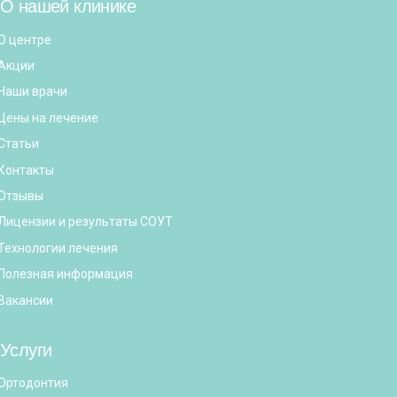
О нашей клинике
О центре
Акции
Наши врачи
Цены на лечение
Статьи
Контакты
Отзывы
Лицензии и результаты СОУТ
Технологии лечения
Полезная информация
Вакансии
Услуги
Ортодонтия