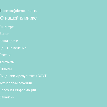
demos@demosmed.ru
О нашей клинике
О центре
Акции
Наши врачи
Цены на лечение
Статьи
Контакты
Отзывы
Лицензии и результаты СОУТ
Технологии лечения
Полезная информация
Вакансии