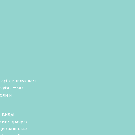
е зубов поможет
зубы – это
оли и
е виды
жите врачу о
ациональные