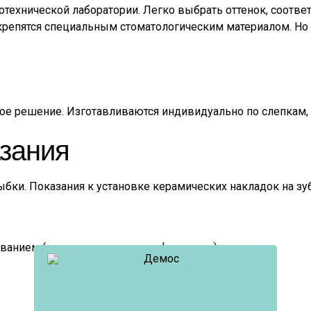
уботехнической лаборатории. Легко выбрать оттенок, соотв
крепятся специальным стоматологическим материалом. Но 
е решение. Изготавливаются индивидуально по слепкам, 
азания
ыбки. Показания к установке керамических накладок на зу
ванием (например, следствие флюороза).