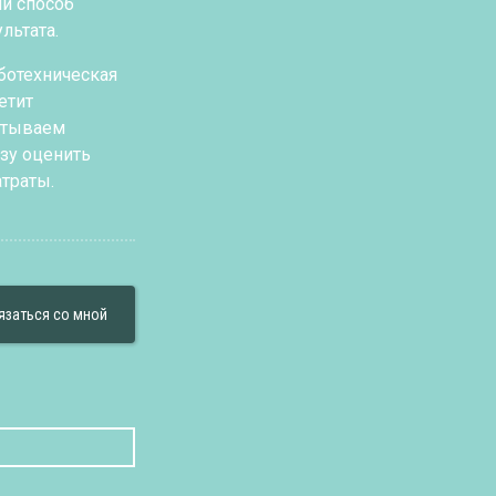
ий способ
льтата.
ботехническая
етит
атываем
зу оценить
траты.