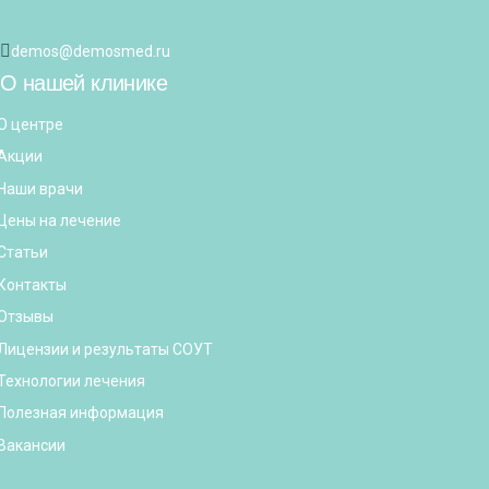
demos@demosmed.ru
О нашей клинике
О центре
Акции
Наши врачи
Цены на лечение
Статьи
Контакты
Отзывы
Лицензии и результаты СОУТ
Технологии лечения
Полезная информация
Вакансии