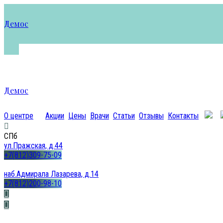
Демос
Демос
О центре
Акции
Цены
Врачи
Статьи
Отзывы
Контакты
СПб
ул.Пражская, д.44
+7(812)309-75-09
наб.Адмирала Лазарева, д.14
+7(812)200-98-10