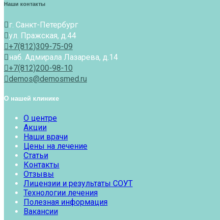
Наши контакты
г. Санкт-Петербург
ул. Пражская, д.44
+7(812)309-75-09
наб. Адмирала Лазарева, д.14
+7(812)200-98-10
demos@demosmed.ru
О нашей клинике
О центре
Акции
Наши врачи
Цены на лечение
Статьи
Контакты
Отзывы
Лицензии и результаты СОУТ
Технологии лечения
Полезная информация
Вакансии