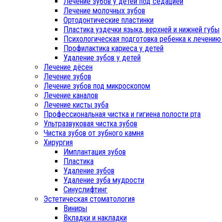
Лечение зубов у детей под седацией
Лечение молочных зубов
Ортодонтические пластинки
Пластика уздечки языка, верхней и нижней губы
Психологическая подготовка ребенка к лечению
Профилактика кариеса у детей
Удаление зубов у детей
Лечение дёсен
Лечение зубов
Лечение зубов под микроскопом
Лечение каналов
Лечение кисты зуба
Профессиональная чистка и гигиена полости рта
Ультразвуковая чистка зубов
Чистка зубов от зубного камня
Хирургия
Имплантация зубов
Пластика
Удаление зубов
Удаление зуба мудрости
Синуслифтинг
Эстетическая стоматология
Виниры
Вкладки и накладки