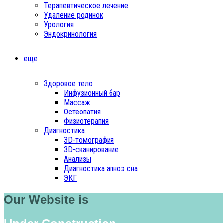
Терапевтическое лечение
Удаление родинок
Урология
Эндокринология
еще
Здоровое тело
Инфузионный бар
Массаж
Остеопатия
Физиотерапия
Диагностика
3D-томография
3D-сканирование
Анализы
Диагностика апноэ сна
ЭКГ
Our Website is