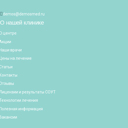
demos@demosmed.ru
О нашей клинике
О центре
Акции
Наши врачи
Цены на лечение
Статьи
Контакты
Отзывы
Лицензии и результаты СОУТ
Технологии лечения
Полезная информация
Вакансии