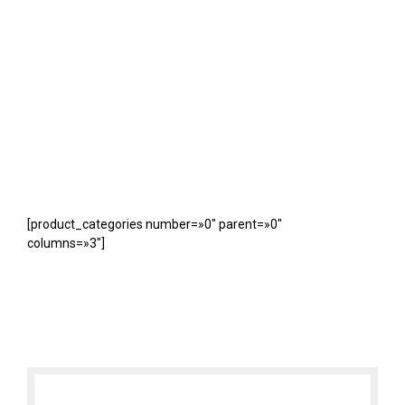
[product_categories number=»0″ parent=»0″
columns=»3″]