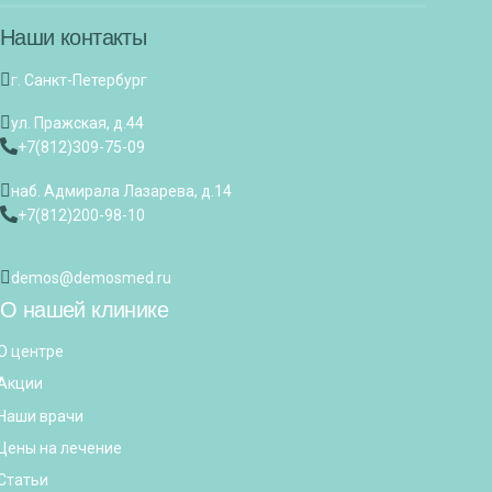
Наши контакты
г. Санкт-Петербург
ул. Пражская, д.44
+7(812)309-75-09
наб. Адмирала Лазарева, д.14
+7(812)200-98-10
demos@demosmed.ru
О нашей клинике
О центре
Акции
Наши врачи
Цены на лечение
Статьи