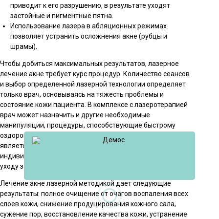
приводит к его разрушению, в результате уходят
застойные и пигментные пятна.
Использование лазера в абляционных режимах
позволяет устранить осложнения акне (рубцы и
шрамы).
Чтобы добиться максимальных результатов, лазерное
лечение акне требует курс процедур. Количество сеансов
и выбор определенной лазерной технологии определяет
только врач, основываясь на тяжесть проблемы и
состояние кожи пациента. В комплексе с лазеротерапией
врач может назначить и другие необходимые
манипуляции, процедуры, способствующие быстрому
оздоровлению кожи. Обязательным первым этапом
является аппаратная чистка. Также врач дает
индивидуальные рекомендации по выбору средств и
уходу за кожей в домашних условиях.
Лечение акне лазерной методикой дает следующие
результаты: полное очищение от очагов воспаления всех
слоев кожи, снижение продуцирования кожного сала,
сужение пор, восстановление качества кожи, устранение