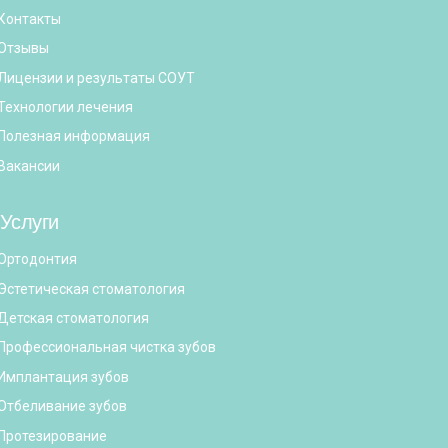
Контакты
Отзывы
Лицензии и результаты СОУТ
Технологии лечения
Полезная информация
Вакансии
Услуги
Ортодонтия
Эстетическая стоматология
Детская стоматология
Профессиональная чистка зубов
Имплантация зубов
Отбеливание зубов
Протезирование