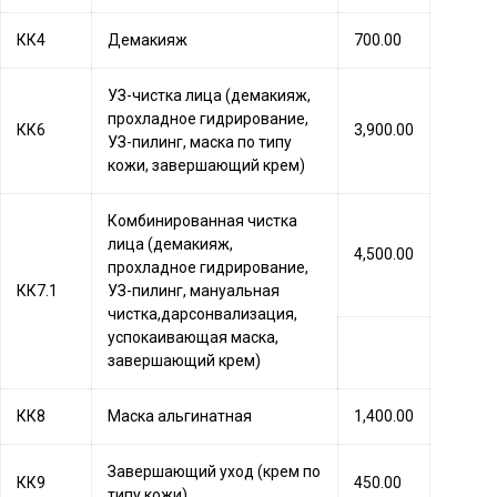
КК4
Демакияж
700.00
УЗ-чистка лица (демакияж,
прохладное гидрирование,
КК6
3,900.00
УЗ-пилинг, маска по типу
кожи, завершающий крем)
Комбинированная чистка
лица (демакияж,
4,500.00
прохладное гидрирование,
КК7.1
УЗ-пилинг, мануальная
чистка,дарсонвализация,
успокаивающая маска,
завершающий крем)
КК8
Маска альгинатная
1,400.00
Завершающий уход (крем по
КК9
450.00
типу кожи)